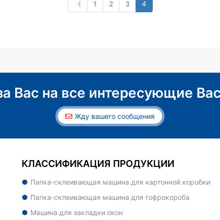
《
1
2
3
4
за Вас на все интересующие Вас
Жду вашего сообщения
КЛАССИФИКАЦИЯ ПРОДУКЦИИ
Папка-склеивающая машина для картонной коробки
Папка-склеивающая машина для гофрокороба
Машина для закладки окон