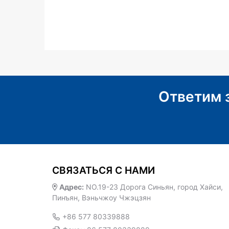
Ответим 
СВЯЗАТЬСЯ С НАМИ
Адрес:
NO.19-23 Дорога Синьян, город Хайси,
Пинъян, Вэньчжоу Чжэцзян
+86 577 80339888